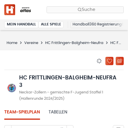
Suche
MEIN HANDBALL
ALLE SPIELE
Handball360 Registrierung
Home
Vereine
HC Frittlingen-Balgheim-Neufra
HC Frittlingen-Balgheim-Neufra 3
BENACHRICHTIG
ZU „MEINE
HC FRITTLINGEN-BALGHEIM-NEUFRA
3
Neckar-Zollern - gemischte F-Jugend Staffel 1
(Hallenrunde 2024/2025)
TEAM-SPIELPLAN
TABELLEN