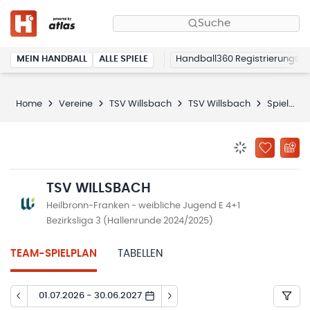
Suche
MEIN HANDBALL
ALLE SPIELE
Handball360 Registrierung
Home
Vereine
TSV Willsbach
TSV Willsbach
Spielplan
BENACHRICHTIG
ZU „MEINE
TSV WILLSBACH
Heilbronn-Franken - weibliche Jugend E 4+1
Bezirksliga 3 (Hallenrunde 2024/2025)
TEAM-SPIELPLAN
TABELLEN
01.07.2026 - 30.06.2027