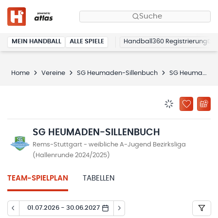
Suche
MEIN HANDBALL
ALLE SPIELE
Handball360 Registrierung
Home
Vereine
SG Heumaden-Sillenbuch
SG Heumaden-Sillenbuch
BENACHRICHTIG
ZU „MEINE
SG HEUMADEN-SILLENBUCH
Rems-Stuttgart - weibliche A-Jugend Bezirksliga
(Hallenrunde 2024/2025)
TEAM-SPIELPLAN
TABELLEN
01.07.2026 - 30.06.2027