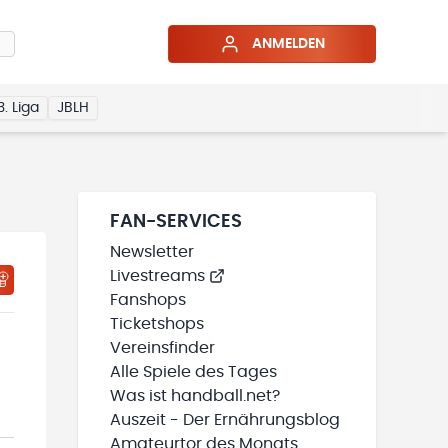
ANMELDEN
3. Liga
JBLH
FAN-SERVICES
Newsletter
Livestreams
HTIGUNGSSTATUS WIRD GELADEN
MEINE TEAMS“ HINZUFÜGEN
Fanshops
Ticketshops
Vereinsfinder
Alle Spiele des Tages
Was ist handball.net?
Auszeit - Der Ernährungsblog
Amateurtor des Monats