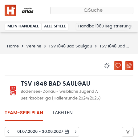
Suche
MEIN HANDBALL
ALLE SPIELE
Handball360 Registrierung
Home
Vereine
TSV 1848 Bad Saulgau
TSV 1848 Bad Saulgau
BENACHRICHTIG
ZU „MEINE
TSV 1848 BAD SAULGAU
Bodensee-Donau - weibliche Jugend A
Bezirksoberliga (Hallenrunde 2024/2025)
TEAM-SPIELPLAN
TABELLEN
01.07.2026 - 30.06.2027