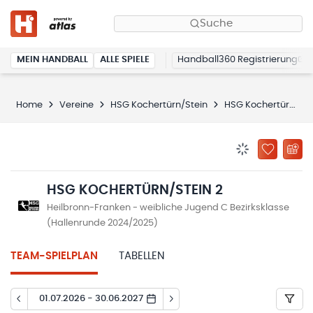
Suche
MEIN HANDBALL
ALLE SPIELE
Handball360 Registrierung
Home
Vereine
HSG Kochertürn/Stein
HSG Kochertürn/Stein 2
BENACHRICHTIG
ZU „MEINE
HSG KOCHERTÜRN/STEIN 2
Heilbronn-Franken - weibliche Jugend C Bezirksklasse
(Hallenrunde 2024/2025)
TEAM-SPIELPLAN
TABELLEN
01.07.2026 - 30.06.2027