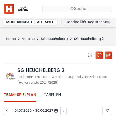
Suche
MEIN HANDBALL
ALLE SPIELE
Handball360 Registrierung
Home
Vereine
SG Heuchelberg
SG Heuchelberg 2
Spi
BENACHRICHTIG
ZU „MEINE
SG HEUCHELBERG 2
Heilbronn-Franken - weibliche Jugend C Bezirksklasse
(Hallenrunde 2024/2025)
TEAM-SPIELPLAN
TABELLEN
01.07.2026 - 30.06.2027