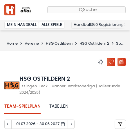
Suche
MEIN HANDBALL
ALLE SPIELE
Handball360 Registrierung
Home
Vereine
HSG Ostfildern
HSG Ostfildern 2
Spielplan
BENACHRICHTIG
ZU „MEINE
HSG OSTFILDERN 2
Esslingen-Teck - Männer Bezirksoberliga (Hallenrunde
2024/2025)
TEAM-SPIELPLAN
TABELLEN
01.07.2026 - 30.06.2027