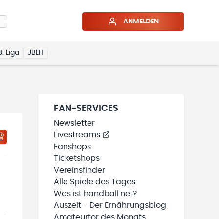
ANMELDEN
3. Liga
JBLH
FAN-SERVICES
Newsletter
Livestreams
HTIGUNGSSTATUS WIRD GELADEN
MEINE TEAMS“ HINZUFÜGEN
Fanshops
Ticketshops
Vereinsfinder
Alle Spiele des Tages
Was ist handball.net?
Auszeit - Der Ernährungsblog
Amateurtor des Monats