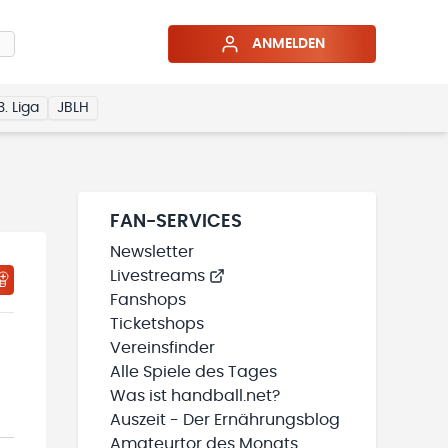
ANMELDEN
3. Liga
JBLH
FAN-SERVICES
Newsletter
Livestreams
HTIGUNGSSTATUS WIRD GELADEN
MEINE TEAMS“ HINZUFÜGEN
Fanshops
Ticketshops
Vereinsfinder
Alle Spiele des Tages
Was ist handball.net?
Auszeit - Der Ernährungsblog
Amateurtor des Monats