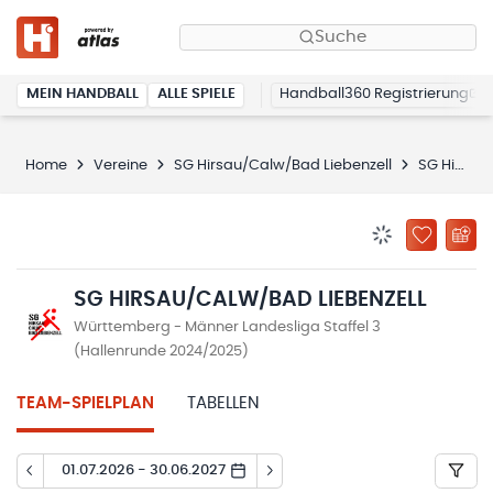
Suche
MEIN HANDBALL
ALLE SPIELE
Handball360 Registrierung
Home
Vereine
SG Hirsau/Calw/Bad Liebenzell
SG Hirsau/Calw/Bad Liebenzell
BENACHRICHTIG
ZU „MEINE
SG HIRSAU/CALW/BAD LIEBENZELL
Württemberg - Männer Landesliga Staffel 3
(Hallenrunde 2024/2025)
TEAM-SPIELPLAN
TABELLEN
01.07.2026 - 30.06.2027