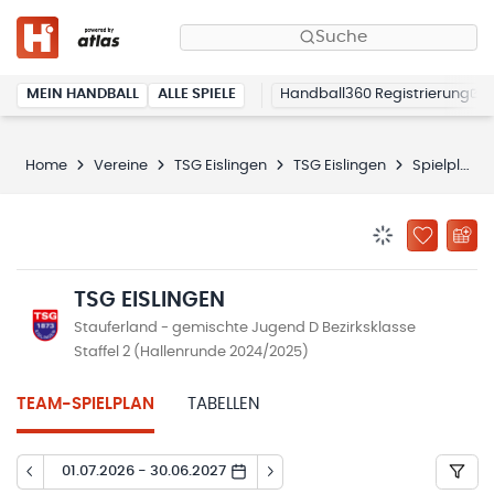
Suche
MEIN HANDBALL
ALLE SPIELE
Handball360 Registrierung
Home
Vereine
TSG Eislingen
TSG Eislingen
Spielplan
BENACHRICHTIG
ZU „MEINE
TSG EISLINGEN
Stauferland - gemischte Jugend D Bezirksklasse
Staffel 2 (Hallenrunde 2024/2025)
TEAM-SPIELPLAN
TABELLEN
01.07.2026 - 30.06.2027