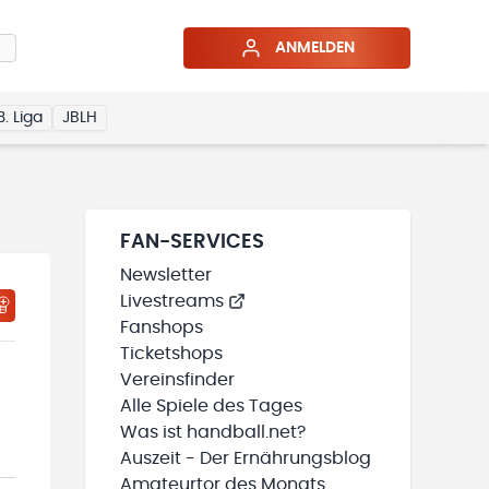
ANMELDEN
3. Liga
JBLH
FAN-SERVICES
Newsletter
Livestreams
HTIGUNGSSTATUS WIRD GELADEN
MEINE TEAMS“ HINZUFÜGEN
Fanshops
Ticketshops
Vereinsfinder
Alle Spiele des Tages
Was ist handball.net?
Auszeit - Der Ernährungsblog
Amateurtor des Monats