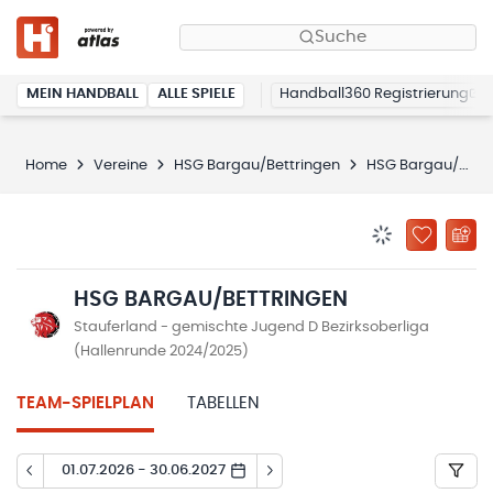
Suche
MEIN HANDBALL
ALLE SPIELE
Handball360 Registrierung
Home
Vereine
HSG Bargau/Bettringen
HSG Bargau/Bettringen
BENACHRICHTIG
ZU „MEINE
HSG BARGAU/BETTRINGEN
Stauferland - gemischte Jugend D Bezirksoberliga
(Hallenrunde 2024/2025)
TEAM-SPIELPLAN
TABELLEN
01.07.2026 - 30.06.2027