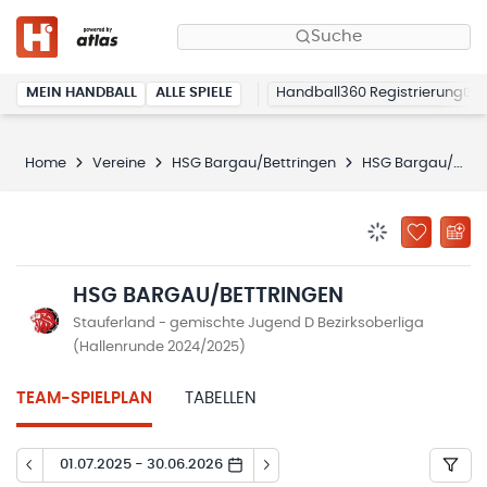
Suche
MEIN HANDBALL
ALLE SPIELE
Handball360 Registrierung
Home
Vereine
HSG Bargau/Bettringen
HSG Bargau/Bettringen
BENACHRICHTIG
ZU „MEINE
HSG BARGAU/BETTRINGEN
Stauferland - gemischte Jugend D Bezirksoberliga
(Hallenrunde 2024/2025)
TEAM-SPIELPLAN
TABELLEN
01.07.2025 - 30.06.2026