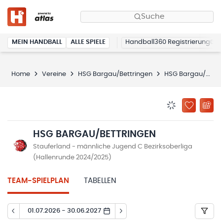
Suche
MEIN HANDBALL
ALLE SPIELE
Handball360 Registrierung
Home
Vereine
HSG Bargau/Bettringen
HSG Bargau/Bettringen
BENACHRICHTIG
ZU „MEINE
HSG BARGAU/BETTRINGEN
Stauferland - männliche Jugend C Bezirksoberliga
(Hallenrunde 2024/2025)
TEAM-SPIELPLAN
TABELLEN
01.07.2026 - 30.06.2027