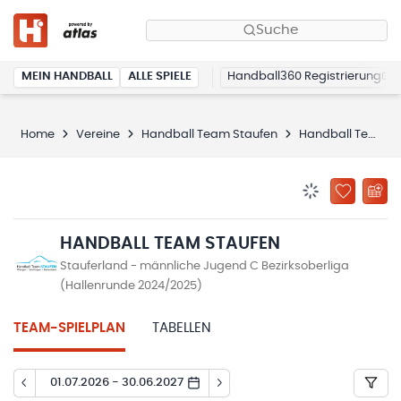
Suche
MEIN HANDBALL
ALLE SPIELE
Handball360 Registrierung
Home
Vereine
Handball Team Staufen
Handball Team Staufen
BENACHRICHTIG
ZU „MEINE
HANDBALL TEAM STAUFEN
Stauferland - männliche Jugend C Bezirksoberliga
(Hallenrunde 2024/2025)
TEAM-SPIELPLAN
TABELLEN
01.07.2026 - 30.06.2027