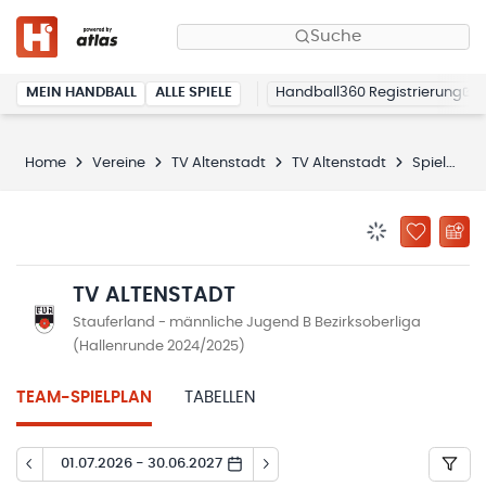
Suche
MEIN HANDBALL
ALLE SPIELE
Handball360 Registrierung
Home
Vereine
TV Altenstadt
TV Altenstadt
Spielplan
BENACHRICHTIG
ZU „MEINE
TV ALTENSTADT
Stauferland - männliche Jugend B Bezirksoberliga
(Hallenrunde 2024/2025)
TEAM-SPIELPLAN
TABELLEN
01.07.2026 - 30.06.2027