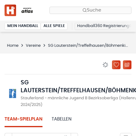
Suche
MEIN HANDBALL
ALLE SPIELE
Handball360 Registrierung
Home
Vereine
SG Lauterstein/Treffelhausen/Böhmenkirch
BENACHRICHTIG
ZU „MEINE
SG
LAUTERSTEIN/TREFFELHAUSEN/BÖHMEN
Stauferland - männliche Jugend B Bezirksoberliga (Hallen
2024/2025)
TEAM-SPIELPLAN
TABELLEN