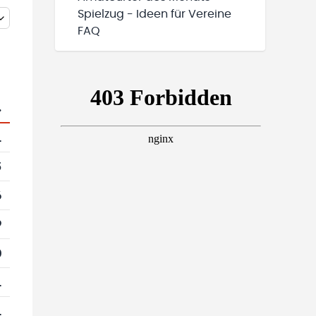
Spielzug - Ideen für Vereine
FAQ
.
1
5
6
9
0
1
1