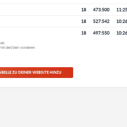
18
473
:
500
11:2
18
527
:
542
10:2
18
497
:
550
10:2
et.
ie mit der/den vorderen
ABELLE ZU DEINER WEBSITE HINZU