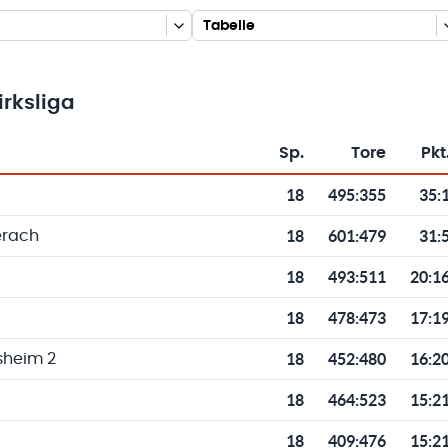
Tabelle
rksliga
Sp.
Tore
Pkt
Toren und Punkten
18
495
:
355
35:
18
601
:
479
31:
erach
18
493
:
511
20:1
18
478
:
473
17:1
18
452
:
480
16:2
sheim 2
18
464
:
523
15:2
18
409
:
476
15:2