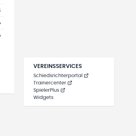
5
6
6
VEREINSSERVICES
Schiedsrichterportal
Trainercenter
SpielerPlus
Widgets