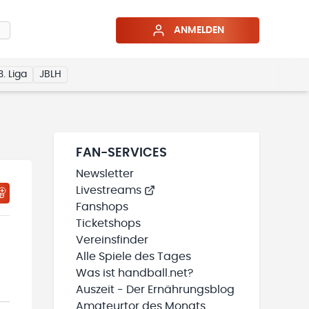
ANMELDEN
3. Liga
JBLH
FAN-SERVICES
Newsletter
Livestreams
HTIGUNGSSTATUS WIRD GELADEN
MEINE TEAMS“ HINZUFÜGEN
Fanshops
Ticketshops
Vereinsfinder
Alle Spiele des Tages
Was ist handball.net?
Auszeit - Der Ernährungsblog
Amateurtor des Monats