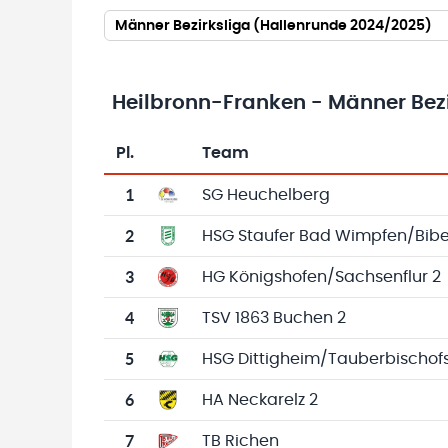
Männer Bezirksliga (Hallenrunde 2024/2025)
Heilbronn-Franken - Männer Bezi
Pl.
Team
Team-Logo
Tabelle mit Vereinsplatzierungen, Spielen, 
1
SG Heuchelberg
2
HSG Staufer Bad Wimpfen/Bib
3
HG Königshofen/Sachsenflur 2
4
TSV 1863 Buchen 2
5
HSG Dittigheim/Tauberbischof
6
HA Neckarelz 2
7
TB Richen