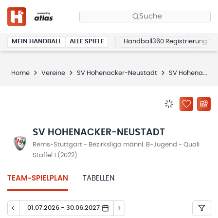
Suche
MEIN HANDBALL
ALLE SPIELE
Handball360 Registrierung
Home
Vereine
SV Hohenacker-Neustadt
SV Hohenacker-Neustadt
BENACHRICHTIG
ZU „MEINE
SV HOHENACKER-NEUSTADT
Rems-Stuttgart - Bezirksliga männl. B-Jugend - Quali
Staffel 1 (2022)
TEAM-SPIELPLAN
TABELLEN
01.07.2026 - 30.06.2027