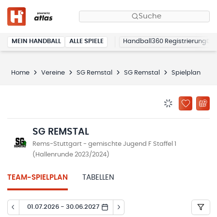
Suche
MEIN HANDBALL
ALLE SPIELE
Handball360 Registrierung
Home
Vereine
SG Remstal
SG Remstal
Spielplan
BENACHRICHTIG
ZU „MEINE
SG REMSTAL
Rems-Stuttgart - gemischte Jugend F Staffel 1
(Hallenrunde 2023/2024)
TEAM-SPIELPLAN
TABELLEN
01.07.2026 - 30.06.2027