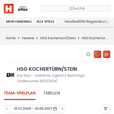
Suche
MEIN HANDBALL
ALLE SPIELE
Handball360 Registrierung
Home
Vereine
HSG Kochertürn/Stein
HSG Kochertürn/Stein
BENACHRICHTIG
ZU „MEINE
HSG KOCHERTÜRN/STEIN
Enz-Murr - weibliche Jugend A Bezirksliga
(Hallenrunde 2023/2024)
TEAM-SPIELPLAN
TABELLEN
01.07.2026 - 30.06.2027