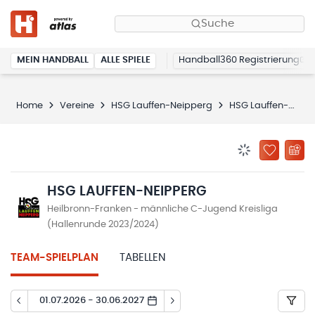
Suche
MEIN HANDBALL
ALLE SPIELE
Handball360 Registrierung
Home
Vereine
HSG Lauffen-Neipperg
HSG Lauffen-Neipperg
BENACHRICHTIG
ZU „MEINE
HSG LAUFFEN-NEIPPERG
Heilbronn-Franken - männliche C-Jugend Kreisliga
(Hallenrunde 2023/2024)
TEAM-SPIELPLAN
TABELLEN
01.07.2026 - 30.06.2027