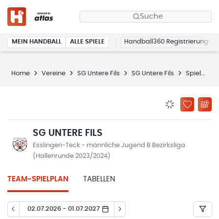
Suche
MEIN HANDBALL
ALLE SPIELE
Handball360 Registrierung
Home
Vereine
SG Untere Fils
SG Untere Fils
Spielplan
BENACHRICHTIG
ZU „MEINE
SG UNTERE FILS
Esslingen-Teck - männliche Jugend B Bezirksliga
(Hallenrunde 2023/2024)
TEAM-SPIELPLAN
TABELLEN
02.07.2026 - 01.07.2027