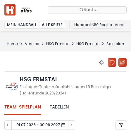
Suche
MEIN HANDBALL
ALLE SPIELE
Handball360 Registrierung
Home
Vereine
HSG Ermstal
HSG Ermstal
Spielplan
BENACHRICHTIG
ZU „MEINE
HSG ERMSTAL
Esslingen-Teck - männliche Jugend B Bezirksliga
(Hallenrunde 2023/2024)
TEAM-SPIELPLAN
TABELLEN
01.07.2026 - 30.06.2027