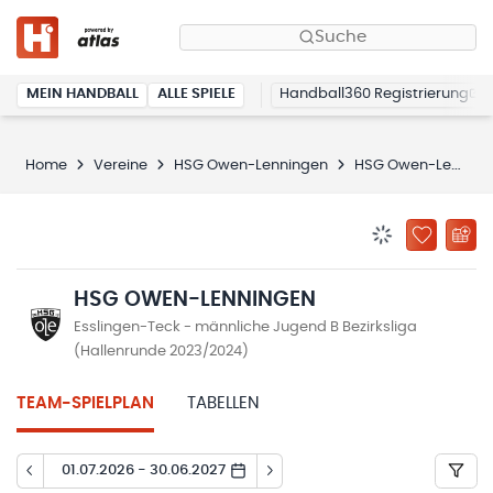
Suche
MEIN HANDBALL
ALLE SPIELE
Handball360 Registrierung
Home
Vereine
HSG Owen-Lenningen
HSG Owen-Lenningen
BENACHRICHTIG
ZU „MEINE
HSG OWEN-LENNINGEN
Esslingen-Teck - männliche Jugend B Bezirksliga
(Hallenrunde 2023/2024)
TEAM-SPIELPLAN
TABELLEN
01.07.2026 - 30.06.2027