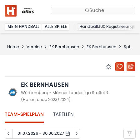
Suche
MEIN HANDBALL
ALLE SPIELE
Handball360 Registrierung
Home
Vereine
EK Bernhausen
EK Bernhausen
Spielplan
BENACHRICHTIG
ZU „MEINE
EK BERNHAUSEN
Württemberg - Männer Landesliga Staffel 3
(Hallenrunde 2023/2024)
TEAM-SPIELPLAN
TABELLEN
01.07.2026 - 30.06.2027