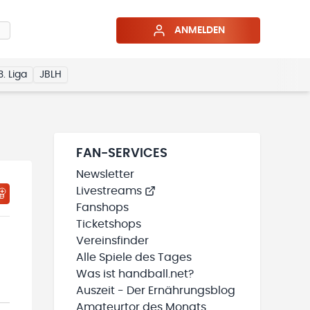
ANMELDEN
3. Liga
JBLH
FAN-SERVICES
Newsletter
Livestreams
HTIGUNGSSTATUS WIRD GELADEN
MEINE TEAMS“ HINZUFÜGEN
Fanshops
Ticketshops
Vereinsfinder
Alle Spiele des Tages
Was ist handball.net?
Auszeit - Der Ernährungsblog
Amateurtor des Monats