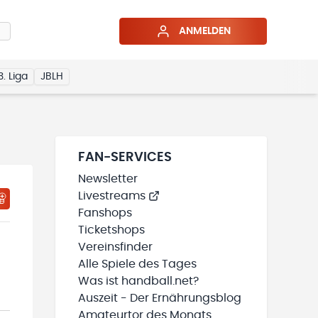
ANMELDEN
3. Liga
JBLH
FAN-SERVICES
Newsletter
Livestreams
HTIGUNGSSTATUS WIRD GELADEN
MEINE TEAMS“ HINZUFÜGEN
Fanshops
Ticketshops
Vereinsfinder
Alle Spiele des Tages
Was ist handball.net?
Auszeit - Der Ernährungsblog
Amateurtor des Monats