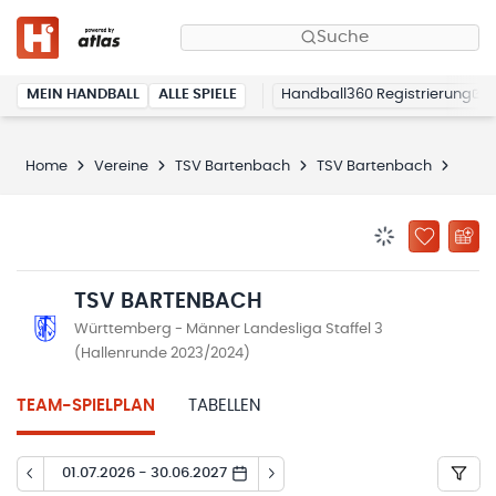
Suche
MEIN HANDBALL
ALLE SPIELE
Handball360 Registrierung
Home
Vereine
TSV Bartenbach
TSV Bartenbach
Spiel
BENACHRICHTIG
ZU „MEINE
TSV BARTENBACH
Württemberg - Männer Landesliga Staffel 3
(Hallenrunde 2023/2024)
TEAM-SPIELPLAN
TABELLEN
01.07.2026 - 30.06.2027