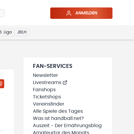
ANMELDEN
3. Liga
JBLH
FAN-SERVICES
Newsletter
Livestreams
HTIGUNGSSTATUS WIRD GELADEN
MEINE TEAMS“ HINZUFÜGEN
Fanshops
Ticketshops
Vereinsfinder
Alle Spiele des Tages
Was ist handball.net?
Auszeit - Der Ernährungsblog
Amateurtor des Monats