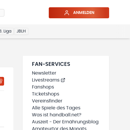
ANMELDEN
3. Liga
JBLH
FAN-SERVICES
Newsletter
Livestreams
HTIGUNGSSTATUS WIRD GELADEN
MEINE TEAMS“ HINZUFÜGEN
Fanshops
Ticketshops
Vereinsfinder
Alle Spiele des Tages
Was ist handball.net?
Auszeit - Der Ernährungsblog
Amateurtor des Monats