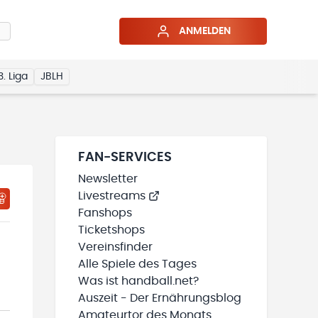
ANMELDEN
3. Liga
JBLH
FAN-SERVICES
Newsletter
Livestreams
HTIGUNGSSTATUS WIRD GELADEN
MEINE TEAMS“ HINZUFÜGEN
Fanshops
Ticketshops
Vereinsfinder
Alle Spiele des Tages
Was ist handball.net?
Auszeit - Der Ernährungsblog
Amateurtor des Monats