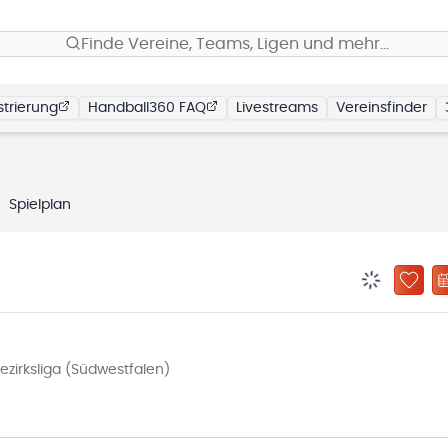
Finde Vereine, Teams, Ligen und mehr…
trierung
Handball360 FAQ
Livestreams
Vereinsfinder
Spielplan
BENACHRIC
ZU „
zirksliga (Südwestfalen)