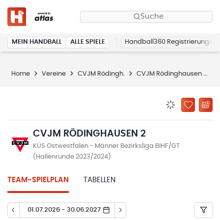
Suche
MEIN HANDBALL
ALLE SPIELE
Handball360 Registrierung
Home
Vereine
CVJM Rödingh.
CVJM Rödinghausen 2
BENACHRICHTIG
ZU „MEINE
CVJM RÖDINGHAUSEN 2
KÜS Ostwestfalen - Männer Bezirksliga BIHF/GT
(Hallenrunde 2023/2024)
TEAM-SPIELPLAN
TABELLEN
01.07.2026 - 30.06.2027