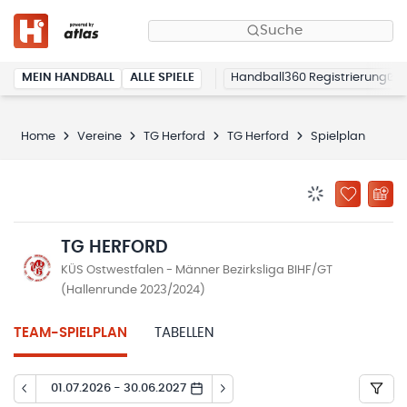
Suche
MEIN HANDBALL
ALLE SPIELE
Handball360 Registrierung
Home
Vereine
TG Herford
TG Herford
Spielplan
BENACHRICHTIG
ZU „MEINE
TG HERFORD
KÜS Ostwestfalen - Männer Bezirksliga BIHF/GT
(Hallenrunde 2023/2024)
TEAM-SPIELPLAN
TABELLEN
01.07.2026 - 30.06.2027