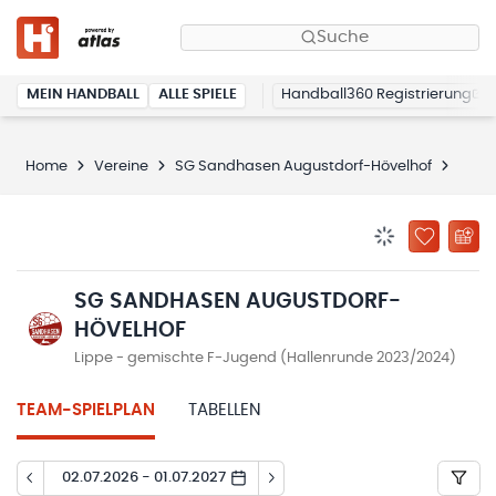
Suche
MEIN HANDBALL
ALLE SPIELE
Handball360 Registrierung
Home
Vereine
SG Sandhasen Augustdorf-Hövelhof
SG S
BENACHRICHTIG
ZU „MEINE
SG SANDHASEN AUGUSTDORF-
HÖVELHOF
Lippe - gemischte F-Jugend (Hallenrunde 2023/2024)
TEAM-SPIELPLAN
TABELLEN
02.07.2026 - 01.07.2027