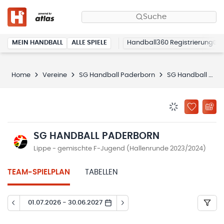
Suche
MEIN HANDBALL
ALLE SPIELE
Handball360 Registrierung
Home
Vereine
SG Handball Paderborn
SG Handball Paderborn
BENACHRICHTIG
ZU „MEINE
SG HANDBALL PADERBORN
Lippe - gemischte F-Jugend (Hallenrunde 2023/2024)
TEAM-SPIELPLAN
TABELLEN
01.07.2026 - 30.06.2027