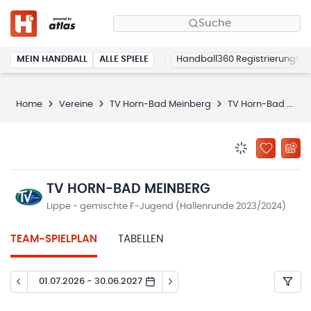
Suche
MEIN HANDBALL
ALLE SPIELE
Handball360 Registrierung
Home
Vereine
TV Horn-Bad Meinberg
TV Horn-Bad Meinberg
BENACHRICHTIG
ZU „MEINE
TV HORN-BAD MEINBERG
Lippe - gemischte F-Jugend (Hallenrunde 2023/2024)
TEAM-SPIELPLAN
TABELLEN
01.07.2026 - 30.06.2027