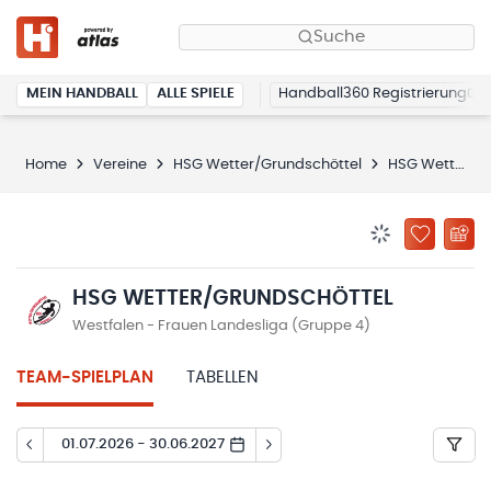
Suche
MEIN HANDBALL
ALLE SPIELE
Handball360 Registrierung
Home
Vereine
HSG Wetter/Grundschöttel
HSG Wetter/Grundschöttel
BENACHRICHTIG
ZU „MEINE
HSG WETTER/GRUNDSCHÖTTEL
Westfalen - Frauen Landesliga (Gruppe 4)
TEAM-SPIELPLAN
TABELLEN
01.07.2026 - 30.06.2027