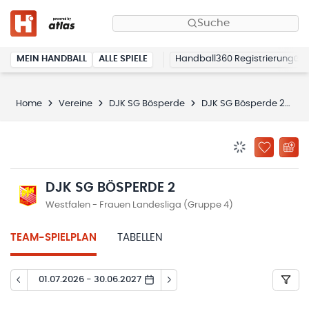
Suche
MEIN HANDBALL
ALLE SPIELE
Handball360 Registrierung
Home
Vereine
DJK SG Bösperde
DJK SG Bösperde 2
S
BENACHRICHTIG
ZU „MEINE
DJK SG BÖSPERDE 2
Westfalen - Frauen Landesliga (Gruppe 4)
TEAM-SPIELPLAN
TABELLEN
01.07.2026 - 30.06.2027