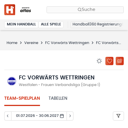
Suche
MEIN HANDBALL
ALLE SPIELE
Handball360 Registrierung
Home
Vereine
FC Vorwärts Wettringen
FC Vorwärts Wettringen
BENACHRICHTIG
ZU „MEINE
FC VORWÄRTS WETTRINGEN
Westfalen - Frauen Verbandsliga (Gruppe 1)
TEAM-SPIELPLAN
TABELLEN
01.07.2026 - 30.06.2027