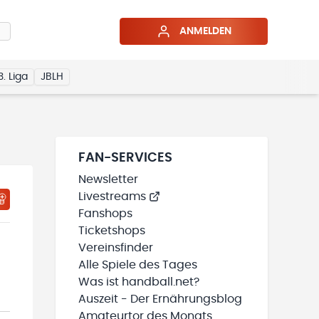
ANMELDEN
3. Liga
JBLH
FAN-SERVICES
Newsletter
Livestreams
HTIGUNGSSTATUS WIRD GELADEN
MEINE TEAMS“ HINZUFÜGEN
Fanshops
Ticketshops
Vereinsfinder
Alle Spiele des Tages
Was ist handball.net?
Auszeit - Der Ernährungsblog
Amateurtor des Monats