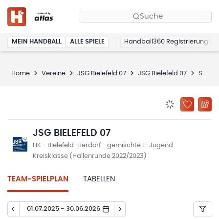
Suche
MEIN HANDBALL
ALLE SPIELE
Handball360 Registrierung
Home
Vereine
JSG Bielefeld 07
JSG Bielefeld 07
Spielplan
BENACHRICHTIG
ZU „MEINE
JSG BIELEFELD 07
HK - Bielefeld-Herdorf - gemischte E-Jugend
Kreisklasse (Hallenrunde 2022/2023)
TEAM-SPIELPLAN
TABELLEN
01.07.2025 - 30.06.2026