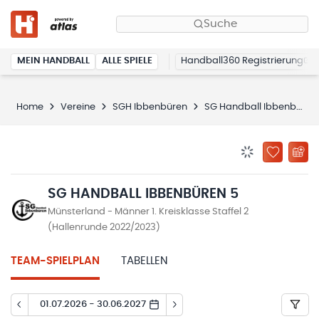
Suche
MEIN HANDBALL
ALLE SPIELE
Handball360 Registrierung
Home
Vereine
SGH Ibbenbüren
SG Handball Ibbenbüren 5
BENACHRICHTIG
ZU „MEINE
SG HANDBALL IBBENBÜREN 5
Münsterland - Männer 1. Kreisklasse Staffel 2
(Hallenrunde 2022/2023)
TEAM-SPIELPLAN
TABELLEN
01.07.2026 - 30.06.2027