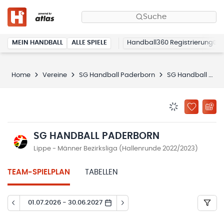
Suche
MEIN HANDBALL
ALLE SPIELE
Handball360 Registrierung
Home
Vereine
SG Handball Paderborn
SG Handball Paderborn
BENACHRICHTIG
ZU „MEINE
SG HANDBALL PADERBORN
Lippe - Männer Bezirksliga (Hallenrunde 2022/2023)
TEAM-SPIELPLAN
TABELLEN
01.07.2026 - 30.06.2027