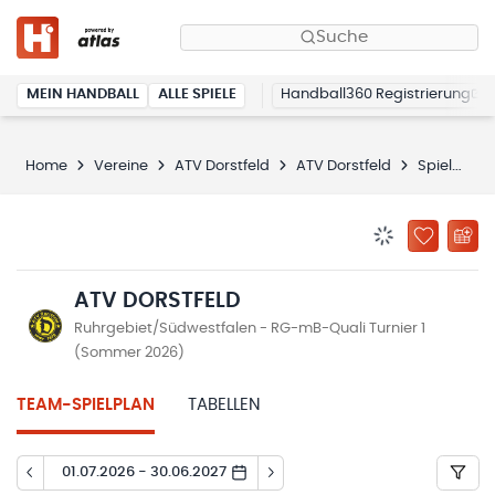
Suche
MEIN HANDBALL
ALLE SPIELE
Handball360 Registrierung
Home
Vereine
ATV Dorstfeld
ATV Dorstfeld
Spielplan
BENACHRICHTIG
ZU „MEINE
ATV DORSTFELD
Ruhrgebiet/Südwestfalen - RG-mB-Quali Turnier 1
(Sommer 2026)
TEAM-SPIELPLAN
TABELLEN
01.07.2026 - 30.06.2027