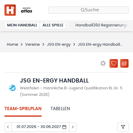
Suche
MEIN HANDBALL
ALLE SPIELE
Handball360 Registrierung
Home
Vereine
JSG EN-ergy
JSG EN-ergy Handball
Spi
BENACHRICHTIG
ZU „MEINE
JSG EN-ERGY HANDBALL
Westfalen - männliche B-Jugend Qualifikation RL Gr. 5
(Sommer 2026)
TEAM-SPIELPLAN
TABELLEN
01.07.2026 - 30.06.2027