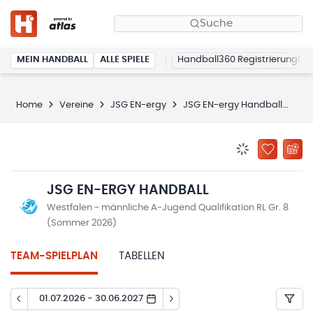
Suche
MEIN HANDBALL
ALLE SPIELE
Handball360 Registrierung
Home
Vereine
JSG EN-ergy
JSG EN-ergy Handball
Spi
BENACHRICHTIG
ZU „MEINE
JSG EN-ERGY HANDBALL
Westfalen - männliche A-Jugend Qualifikation RL Gr. 8
(Sommer 2026)
TEAM-SPIELPLAN
TABELLEN
01.07.2026 - 30.06.2027