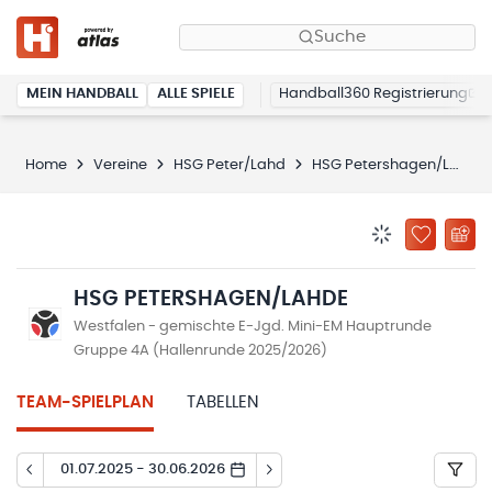
Suche
MEIN HANDBALL
ALLE SPIELE
Handball360 Registrierung
Home
Vereine
HSG Peter/Lahd
HSG Petershagen/Lahde
BENACHRICHTIG
ZU „MEINE
HSG PETERSHAGEN/LAHDE
Westfalen - gemischte E-Jgd. Mini-EM Hauptrunde
Gruppe 4A (Hallenrunde 2025/2026)
TEAM-SPIELPLAN
TABELLEN
01.07.2025 - 30.06.2026