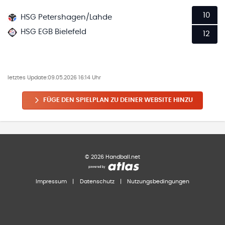
10
HSG Petershagen/Lahde
HSG EGB Bielefeld
12
letztes Update:
09.05.2026 16:14 Uhr
FÜGE DEN SPIELPLAN ZU DEINER WEBSITE HINZU
©
2026
Handball.net
Impressum
|
Datenschutz
|
Nutzungsbedingungen